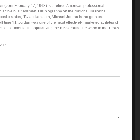
an (born February 17, 1963) is a retired American professional
d active businessman. His biography on the National Basketball
bsite states, "By acclamation, Michael Jordan is the greatest
all time."[1] Jordan was one of the most effectively marketed athletes of
as instrumental in popularizing the NBA around the world in the 1980s
 2009