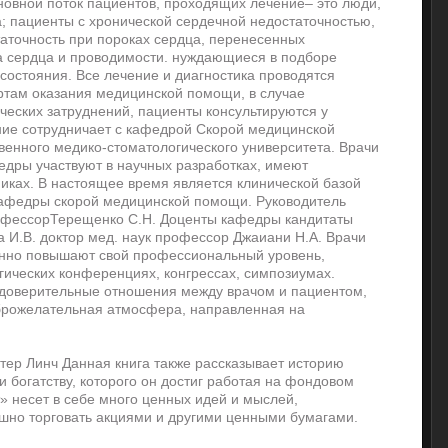
овной поток пациентов, проходящих лечение– это люди,
 пациенты с хронической сердечной недостаточностью,
аточность при пороках сердца, перенесенных
а сердца и проводимости. нуждающиеся в подборе
состояния. Все лечение и диагностика проводятся
ртам оказания медицинской помощи, в случае
ческих затруднений, пациенты консультируются у
ние сотрудничает с кафедрой Скорой медицинской
венного медико-стоматологического университета. Врачи
едры участвуют в научных разработках, имеют
никах. В настоящее время является клинической базой
федры скорой медицинской помощи. Руководитель
офессорТерещенко С.Н. Доценты кафедры кандитаты
на И.В. доктор мед. нayк профессор Джаиани Н.А. Врачи
янно повышают свой профессиональный уровень,
гических конференциях, конгрессах, симпозиумах.
доверительные отношения между врачом и пациентом,
оброжелательная атмосфера, направленная на
тер Линч Данная книга также рассказывает историю
 и богатству, которого он достиг работая на фондовом
» несет в себе много ценных идей и мыслей,
шно торговать акциями и другими ценными бумагами.