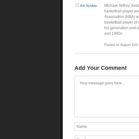
Michael Jeffrey Jord
Air Jordan
basketball player an
Association (NBA) we
basketball player of 
his generation and w
and 1990s.
Posted on August 11th
Add Your Comment