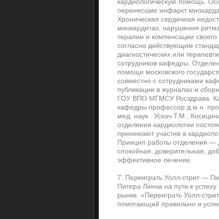
кардиологическую помощь. Осн
перенесшие инфаркт миокарда;
Хроническая сердечная недост
миокардитах, нарушения ритм
терапии и компенсации своего 
согласно действующим станда
диагностических или терапевти
сотрудников кафедры. Отделе
помощи московского государст
совместно с сотрудниками каф
публикации в журналах и сбор
ГОУ ВПО МГМСУ Росздрава. Ка
кафедры профессор д.м.н. пр
мед. наук : Ускач Т.М., Косици
отделения кардиологии посто
принимают участие в кардиоло
Принцип работы отделения — 
спокойная, доверительная, д
эффективное лечение.
7. Переиграть Уолл-стрит — Пи
Питера Линча на пути к успеху
рынке. «Переиграть Уолл-стрит
помогающий правильно и успе