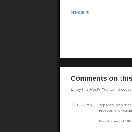
orelsite.ru
Comments on this
Enjoy this Post? You can discuss 
Yep realy interesting
AdrianMG
producer and working
Posted on August 11th